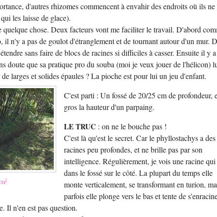
ortance, d'autres rhizomes commencent à envahir des endroits où ils ne
qui les laisse de glace).
re quelque chose. Deux facteurs vont me faciliter le travail. D'abord co
to, il n'y a pas de goulot d'étranglement et de tournant autour d'un mur. 
étendre sans faire de blocs de racines si difficiles à casser. Ensuite il y a
ns doute que sa pratique pro du souba (moi je veux jouer de l'hélicon) lu
de larges et solides épaules ? La pioche est pour lui un jeu d'enfant.
C'est parti : Un fossé de 20/25 cm de profondeur, 
gros la hauteur d'un parpaing.
LE TRUC
: on ne le bouche pas !
C'est là qu'est le secret. Car le phyllostachys a des
racines peu profondes, et ne brille pas par son
intelligence. Régulièrement, je vois une racine qui 
dans le fossé sur le côté. La plupart du temps elle
ssé
monte verticalement, se transformant en turion, ma
parfois elle plonge vers le bas et tente de s'enracin
e. Il n'en est pas question.