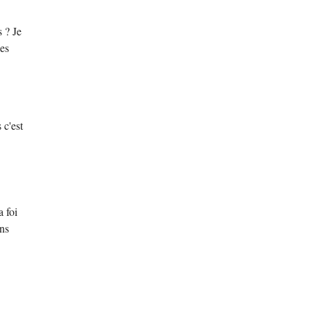
 ? Je
les
 c'est
a foi
ans