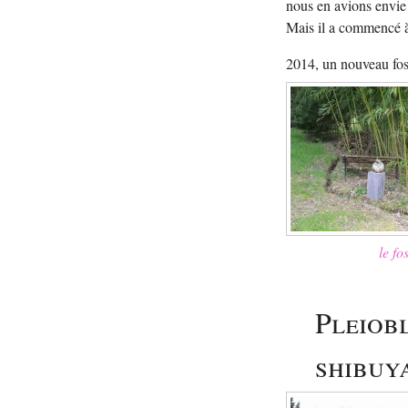
nous en avions envie 
Mais il a commencé à
2014, un nouveau fos
le fo
Pleiob
shibuya