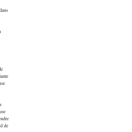
 dans
n
de
lante
nse
s
euse
endre
nd de