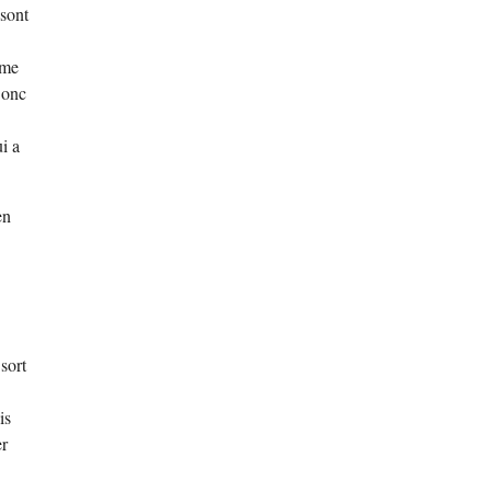
 sont
mme
Donc
i a
en
sort
is
er