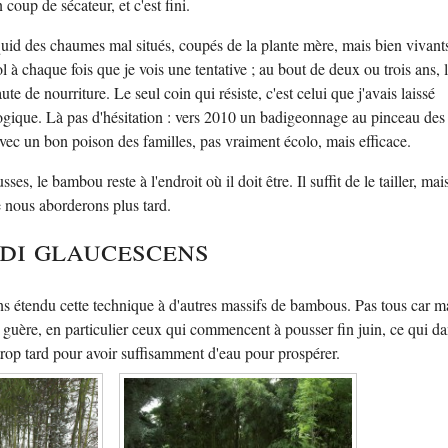
coup de sécateur, et c'est fini.
uid des chaumes mal situés, coupés de la plante mère, mais bien vivants
l à chaque fois que je vois une tentative ; au bout de deux ou trois ans, 
ute de nourriture. Le seul coin qui résiste, c'est celui que j'avais laissé
ogique. Là pas d'hésitation : vers 2010 un badigeonnage au pinceau des
avec un bon poison des familles, pas vraiment écolo, mais efficace.
es, le bambou reste à l'endroit où il doit être. Il suffit de le tailler, mais
e nous aborderons plus tard.
idi glaucescens
ons étendu cette technique à d'autres massifs de bambous. Pas tous car m
t guère, en particulier ceux qui commencent à pousser fin juin, ce qui d
 trop tard pour avoir suffisamment d'eau pour prospérer.