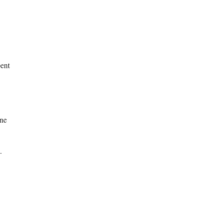
pent
 ne
.