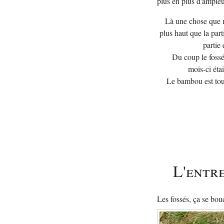
plus en plus d'ampleur
Là une chose que n
plus haut que la par
partie
Du coup le fossé
mois-ci éta
Le bambou est tout 
L'entr
Les fossés, ça se bouc