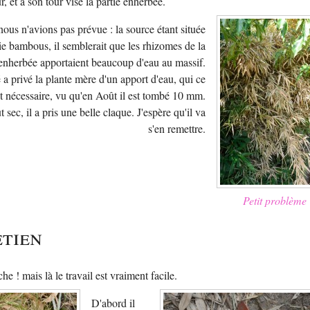
, et à son tour vise la partie enherbée.
ous n'avions pas prévue : la source étant située
tie bambous, il semblerait que les rhizomes de la
 enherbée apportaient beaucoup d'eau au massif.
 a privé la plante mère d'un apport d'eau, qui ce
it nécessaire, vu qu'en Août il est tombé 10 mm.
sec, il a pris une belle claque. J'espère qu'il va
s'en remettre.
Petit problème
etien
he ! mais là le travail est vraiment facile.
D'abord il