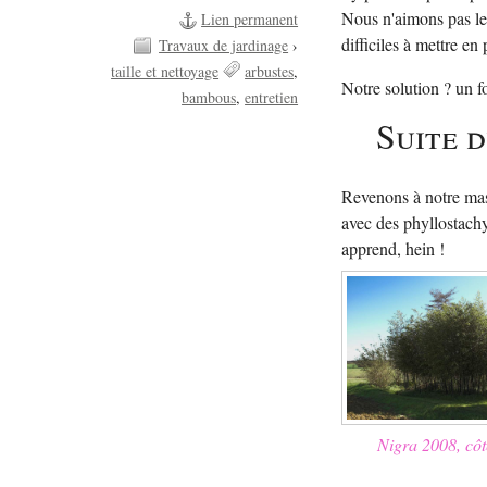
Nous n'aimons pas les
Lien permanent
difficiles à mettre en
Travaux de jardinage
›
taille et nettoyage
arbustes
Notre solution ? un f
bambous
entretien
Suite 
Revenons à notre mass
avec des phyllostachy
apprend, hein !
Nigra 2008, côt