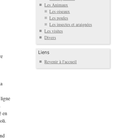
Les Animaux
Les oiseaux
Les poules
Les insectes et araignées
Les visites
Divers
Liens
re
Revenir à l'accueil
la
.
 ligne
s
é en
oli.
end