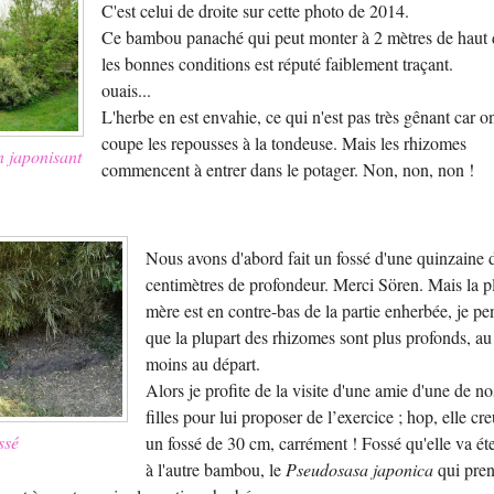
C'est celui de droite sur cette photo de 2014.
Ce bambou panaché qui peut monter à 2 mètres de haut
les bonnes conditions est réputé faiblement traçant.
ouais...
L'herbe en est envahie, ce qui n'est pas très gênant car o
coupe les repousses à la tondeuse. Mais les rhizomes
 japonisant
commencent à entrer dans le potager. Non, non, non !
Nous avons d'abord fait un fossé d'une quinzaine 
centimètres de profondeur. Merci Sören. Mais la p
mère est en contre-bas de la partie enherbée, je pe
que la plupart des rhizomes sont plus profonds, au
moins au départ.
Alors je profite de la visite d'une amie d'une de no
filles pour lui proposer de l’exercice ; hop, elle cr
ssé
un fossé de 30 cm, carrément ! Fossé qu'elle va ét
à l'autre bambou, le
Pseudosasa japonica
qui pre