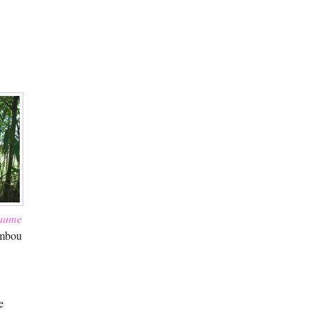
haume
ambou
e