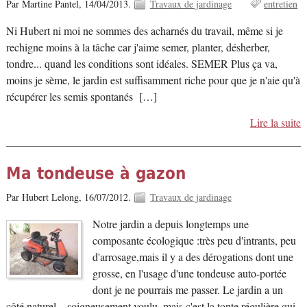
Par Martine Pantel,
14/04/2013.
Travaux de jardinage
entretien
Ni Hubert ni moi ne sommes des acharnés du travail, même si je
rechigne moins à la tâche car j'aime semer, planter, désherber,
tondre... quand les conditions sont idéales. SEMER Plus ça va,
moins je sème, le jardin est suffisamment riche pour que je n'aie qu'à
récupérer les semis spontanés […]
Lire la suite
Ma tondeuse à gazon
Par Hubert Lelong,
16/07/2012.
Travaux de jardinage
Notre jardin a depuis longtemps une
composante écologique :très peu d'intrants, peu
d'arrosage,mais il y a des dérogations dont une
grosse, en l'usage d'une tondeuse auto-portée
dont je ne pourrais me passer. Le jardin a un
côté naturel ...soigneusement voulu, mais c'est la tonte régulière qui