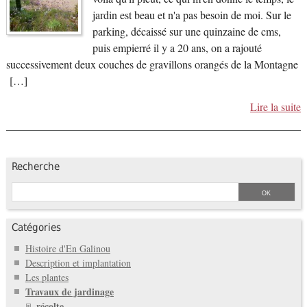
jardin est beau et n'a pas besoin de moi. Sur le
parking, décaissé sur une quinzaine de cms,
puis empierré il y a 20 ans, on a rajouté
successivement deux couches de gravillons orangés de la Montagne
[…]
Lire la suite
Recherche
Catégories
Histoire d'En Galinou
Description et implantation
Les plantes
Travaux de jardinage
récolte