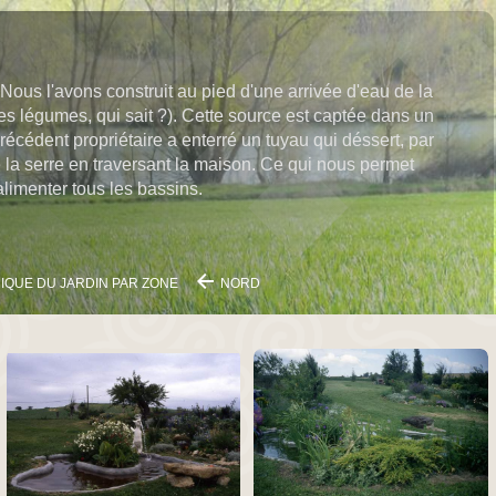
 Nous l'avons construit au pied d'une arrivée d'eau de la
es légumes, qui sait ?). Cette source est captée dans un
précédent propriétaire a enterré un tuyau qui déssert, par
utre la serre en traversant la maison. Ce qui nous permet
'alimenter tous les bassins.
IQUE DU JARDIN PAR ZONE
NORD