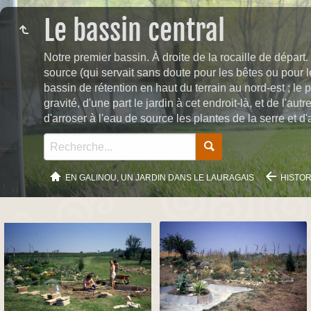
Le bassin central
Notre premier bassin. À droite de la rocaille de départ.
source (qui servait sans doute pour les bêtes ou pour l
bassin de rétention en haut du terrain au nord-est ; le 
gravité, d'une part le jardin à cet endroit-là, et de l'a
d'arroser à l'eau de source les plantes de la serre et d
EN GALINOU, UN JARDIN DANS LE LAURAGAIS
HISTOR