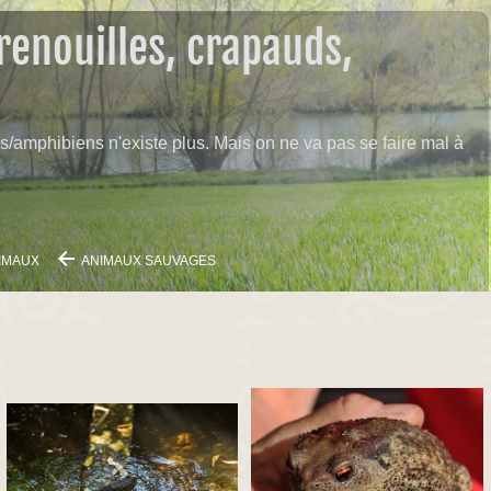
grenouilles, crapauds,
s/amphibiens n'existe plus. Mais on ne va pas se faire mal à
IMAUX
ANIMAUX SAUVAGES