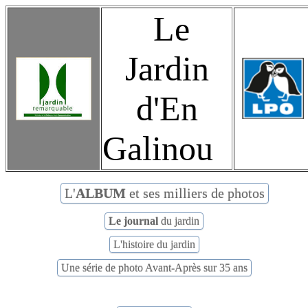
Le
Jardin
d'En
Galinou
L'
ALBUM
et ses milliers de photos
Le journal
du jardin
L'histoire du jardin
Une série de photo Avant-Après sur 35 ans